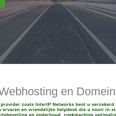
 Webhosting en Domeinr
 provider zoals InterIP Networks bent u verzekerd 
ervaren en vriendelijke helpdesk die u nooit in ste
itebeveiling en onderhoud, zoekmachine optimalisa