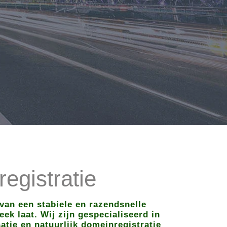
egistratie
van een stabiele en razendsnelle
ek laat. Wij zijn gespecialiseerd in
tie en natuurlijk domeinregistratie