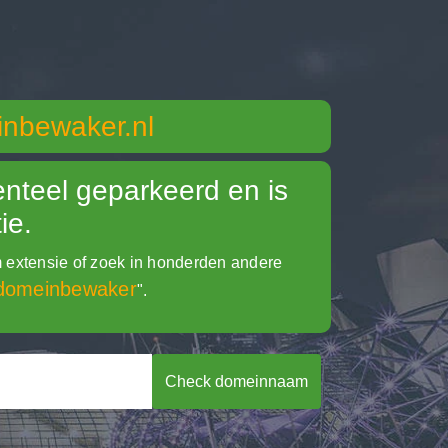
nbewaker.nl
nteel geparkeerd en is
ie.
xtensie of zoek in honderden andere
domeinbewaker
".
Check domeinnaam